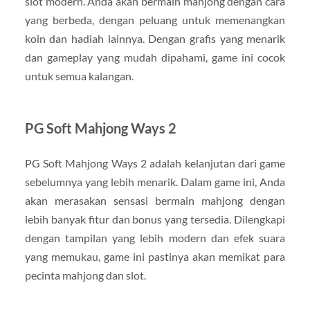
slot modern. Anda akan bermain mahjong dengan cara
yang berbeda, dengan peluang untuk memenangkan
koin dan hadiah lainnya. Dengan grafis yang menarik
dan gameplay yang mudah dipahami, game ini cocok
untuk semua kalangan.
PG Soft Mahjong Ways 2
PG Soft Mahjong Ways 2 adalah kelanjutan dari game
sebelumnya yang lebih menarik. Dalam game ini, Anda
akan merasakan sensasi bermain mahjong dengan
lebih banyak fitur dan bonus yang tersedia. Dilengkapi
dengan tampilan yang lebih modern dan efek suara
yang memukau, game ini pastinya akan memikat para
pecinta mahjong dan slot.