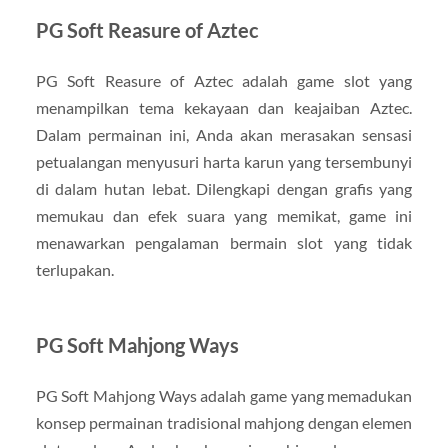
PG Soft Reasure of Aztec
PG Soft Reasure of Aztec adalah game slot yang
menampilkan tema kekayaan dan keajaiban Aztec.
Dalam permainan ini, Anda akan merasakan sensasi
petualangan menyusuri harta karun yang tersembunyi
di dalam hutan lebat. Dilengkapi dengan grafis yang
memukau dan efek suara yang memikat, game ini
menawarkan pengalaman bermain slot yang tidak
terlupakan.
PG Soft Mahjong Ways
PG Soft Mahjong Ways adalah game yang memadukan
konsep permainan tradisional mahjong dengan elemen