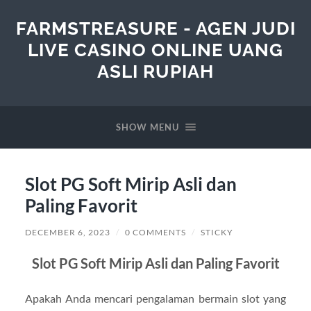
FARMSTREASURE - AGEN JUDI
LIVE CASINO ONLINE UANG
ASLI RUPIAH
SHOW MENU
Slot PG Soft Mirip Asli dan
Paling Favorit
DECEMBER 6, 2023
/
0 COMMENTS
/
STICKY
Slot PG Soft Mirip Asli dan Paling Favorit
Apakah Anda mencari pengalaman bermain slot yang