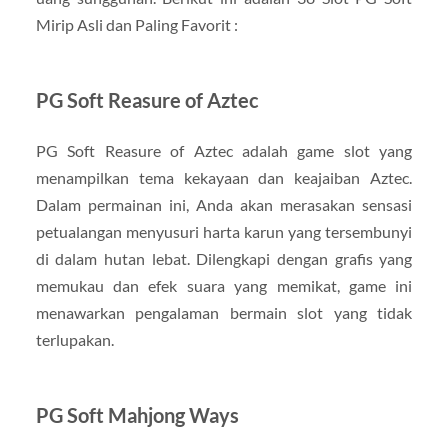
Mirip Asli dan Paling Favorit :
PG Soft Reasure of Aztec
PG Soft Reasure of Aztec adalah game slot yang
menampilkan tema kekayaan dan keajaiban Aztec.
Dalam permainan ini, Anda akan merasakan sensasi
petualangan menyusuri harta karun yang tersembunyi
di dalam hutan lebat. Dilengkapi dengan grafis yang
memukau dan efek suara yang memikat, game ini
menawarkan pengalaman bermain slot yang tidak
terlupakan.
PG Soft Mahjong Ways