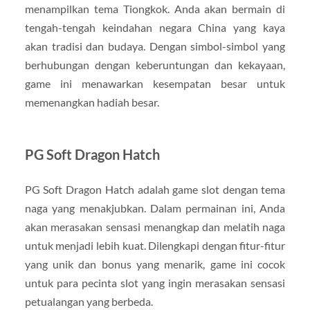
menampilkan tema Tiongkok. Anda akan bermain di
tengah-tengah keindahan negara China yang kaya
akan tradisi dan budaya. Dengan simbol-simbol yang
berhubungan dengan keberuntungan dan kekayaan,
game ini menawarkan kesempatan besar untuk
memenangkan hadiah besar.
PG Soft Dragon Hatch
PG Soft Dragon Hatch adalah game slot dengan tema
naga yang menakjubkan. Dalam permainan ini, Anda
akan merasakan sensasi menangkap dan melatih naga
untuk menjadi lebih kuat. Dilengkapi dengan fitur-fitur
yang unik dan bonus yang menarik, game ini cocok
untuk para pecinta slot yang ingin merasakan sensasi
petualangan yang berbeda.