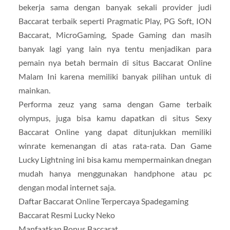
bekerja sama dengan banyak sekali provider judi
Baccarat terbaik seperti Pragmatic Play, PG Soft, ION
Baccarat, MicroGaming, Spade Gaming dan masih
banyak lagi yang lain nya tentu menjadikan para
pemain nya betah bermain di situs Baccarat Online
Malam Ini karena memiliki banyak pilihan untuk di
mainkan.
Performa zeuz yang sama dengan Game terbaik
olympus, juga bisa kamu dapatkan di situs Sexy
Baccarat Online yang dapat ditunjukkan memiliki
winrate kemenangan di atas rata-rata. Dan Game
Lucky Lightning ini bisa kamu mempermainkan dnegan
mudah hanya menggunakan handphone atau pc
dengan modal internet saja.
Daftar Baccarat Online Terpercaya Spadegaming
Baccarat Resmi Lucky Neko
Manfaatkan Bonus Baccarat