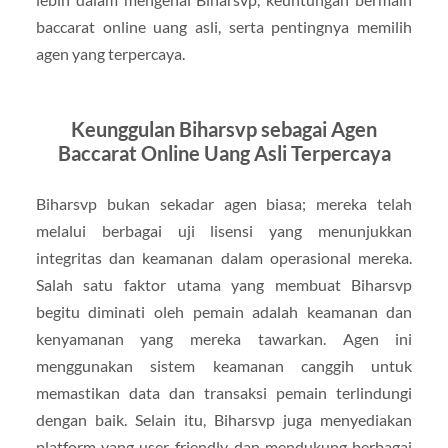
baccarat online uang asli, serta pentingnya memilih
agen yang terpercaya.
Keunggulan Biharsvp sebagai Agen
Baccarat Online Uang Asli Terpercaya
Biharsvp bukan sekadar agen biasa; mereka telah
melalui berbagai uji lisensi yang menunjukkan
integritas dan keamanan dalam operasional mereka.
Salah satu faktor utama yang membuat Biharsvp
begitu diminati oleh pemain adalah keamanan dan
kenyamanan yang mereka tawarkan. Agen ini
menggunakan sistem keamanan canggih untuk
memastikan data dan transaksi pemain terlindungi
dengan baik. Selain itu, Biharsvp juga menyediakan
platform yang user-friendly dan mendukung berbagai