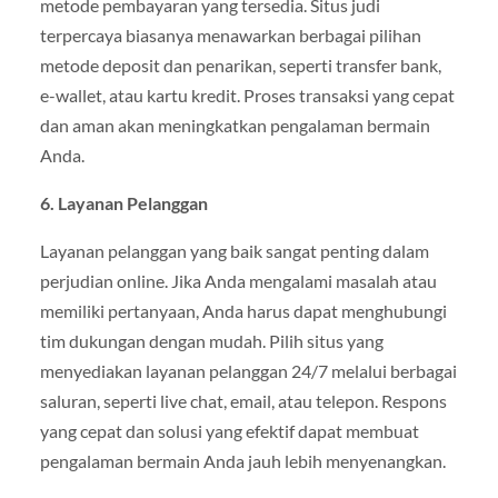
metode pembayaran yang tersedia. Situs judi
terpercaya biasanya menawarkan berbagai pilihan
metode deposit dan penarikan, seperti transfer bank,
e-wallet, atau kartu kredit. Proses transaksi yang cepat
dan aman akan meningkatkan pengalaman bermain
Anda.
6. Layanan Pelanggan
Layanan pelanggan yang baik sangat penting dalam
perjudian online. Jika Anda mengalami masalah atau
memiliki pertanyaan, Anda harus dapat menghubungi
tim dukungan dengan mudah. Pilih situs yang
menyediakan layanan pelanggan 24/7 melalui berbagai
saluran, seperti live chat, email, atau telepon. Respons
yang cepat dan solusi yang efektif dapat membuat
pengalaman bermain Anda jauh lebih menyenangkan.