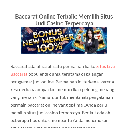
Baccarat Online Terbaik: Memilih Situs
Judi Casino Terpercaya
Baccarat adalah salah satu permainan kartu
Situs Live
Baccarat
populer di dunia, terutama di kalangan
penggemar judi online. Permainan ini terkenal karena
kesederhanaannya dan memberikan peluang menang
yang menarik. Namun, untuk menikmati pengalaman
bermain baccarat online yang optimal, Anda perlu
memilih situs judi casino terpercaya. Berikut adalah
beberapa tips untuk membantu Anda menemukan
situs terbaik untuk bermain baccarat online.