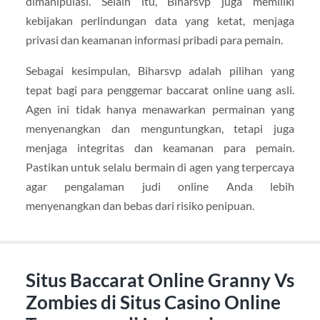
dimanipulasi. Selain itu, Biharsvp juga memiliki
kebijakan perlindungan data yang ketat, menjaga
privasi dan keamanan informasi pribadi para pemain.
Sebagai kesimpulan, Biharsvp adalah pilihan yang
tepat bagi para penggemar baccarat online uang asli.
Agen ini tidak hanya menawarkan permainan yang
menyenangkan dan menguntungkan, tetapi juga
menjaga integritas dan keamanan para pemain.
Pastikan untuk selalu bermain di agen yang terpercaya
agar pengalaman judi online Anda lebih
menyenangkan dan bebas dari risiko penipuan.
Situs Baccarat Online Granny Vs
Zombies di Situs Casino Online