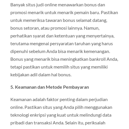
Banyak situs judi online menawarkan bonus dan
promosi menarik untuk menarik pemain baru. Pastikan
untuk memeriksa tawaran bonus selamat datang,
bonus setoran, atau promosi lainnya. Namun,
perhatikan syarat dan ketentuan yang menyertainya,
terutama mengenai persyaratan taruhan yang harus
dipenuhi sebelum Anda bisa menarik kemenangan.
Bonus yang menarik bisa meningkatkan bankroll Anda,
tetapi pastikan untuk memilih situs yang memiliki
kebijakan adil dalam hal bonus.
5. Keamanan dan Metode Pembayaran
Keamanan adalah faktor penting dalam perjudian
online. Pastikan situs yang Anda pilih menggunakan
teknologi enkripsi yang kuat untuk melindungi data
pribadi dan transaksi Anda. Selain itu, periksalah