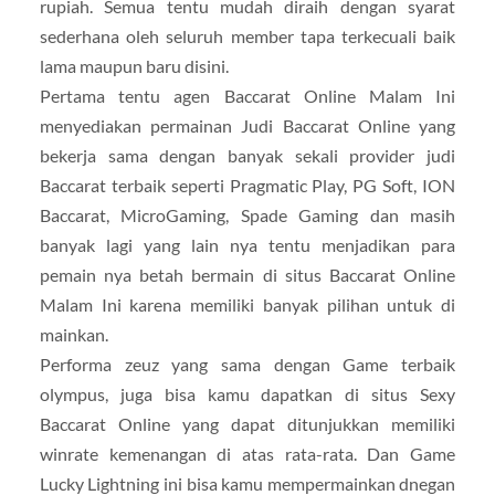
rupiah. Semua tentu mudah diraih dengan syarat
sederhana oleh seluruh member tapa terkecuali baik
lama maupun baru disini.
Pertama tentu agen Baccarat Online Malam Ini
menyediakan permainan Judi Baccarat Online yang
bekerja sama dengan banyak sekali provider judi
Baccarat terbaik seperti Pragmatic Play, PG Soft, ION
Baccarat, MicroGaming, Spade Gaming dan masih
banyak lagi yang lain nya tentu menjadikan para
pemain nya betah bermain di situs Baccarat Online
Malam Ini karena memiliki banyak pilihan untuk di
mainkan.
Performa zeuz yang sama dengan Game terbaik
olympus, juga bisa kamu dapatkan di situs Sexy
Baccarat Online yang dapat ditunjukkan memiliki
winrate kemenangan di atas rata-rata. Dan Game
Lucky Lightning ini bisa kamu mempermainkan dnegan