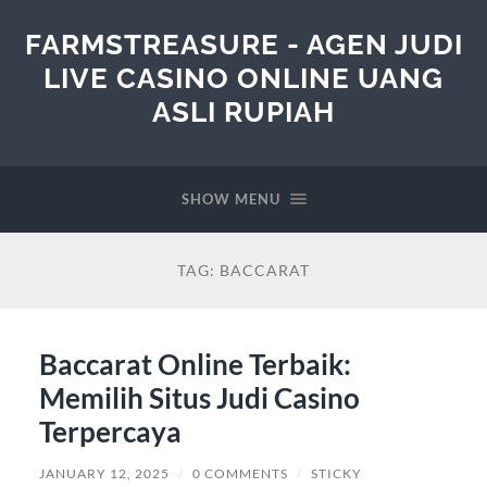
FARMSTREASURE - AGEN JUDI
LIVE CASINO ONLINE UANG
ASLI RUPIAH
SHOW MENU
TAG:
BACCARAT
Baccarat Online Terbaik:
Memilih Situs Judi Casino
Terpercaya
JANUARY 12, 2025
/
0 COMMENTS
/
STICKY