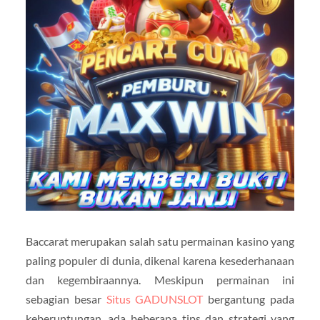
Baccarat merupakan salah satu permainan kasino yang
paling populer di dunia, dikenal karena kesederhanaan
dan kegembiraannya. Meskipun permainan ini
sebagian besar
Situs GADUNSLOT
bergantung pada
keberuntungan, ada beberapa tips dan strategi yang