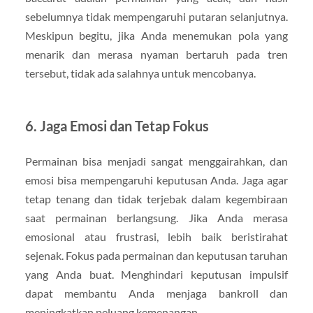
sebelumnya tidak mempengaruhi putaran selanjutnya.
Meskipun begitu, jika Anda menemukan pola yang
menarik dan merasa nyaman bertaruh pada tren
tersebut, tidak ada salahnya untuk mencobanya.
6. Jaga Emosi dan Tetap Fokus
Permainan bisa menjadi sangat menggairahkan, dan
emosi bisa mempengaruhi keputusan Anda. Jaga agar
tetap tenang dan tidak terjebak dalam kegembiraan
saat permainan berlangsung. Jika Anda merasa
emosional atau frustrasi, lebih baik beristirahat
sejenak. Fokus pada permainan dan keputusan taruhan
yang Anda buat. Menghindari keputusan impulsif
dapat membantu Anda menjaga bankroll dan
meningkatkan peluang kemenangan.