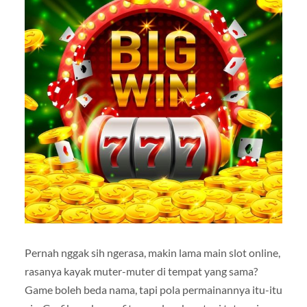
Pernah nggak sih ngerasa, makin lama main slot online,
rasanya kayak muter-muter di tempat yang sama?
Game boleh beda nama, tapi pola permainannya itu-itu