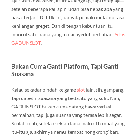
aja. Grafiknya keren, fiturnya lengkap, tapi tetep aja—
setelah beberapa kali spin, udah bisa nebak apa yang
bakal terjadi. Di titik ini, banyak pemain mulai merasa
kehilangan greget. Dan di tengah kebuntuan itu,
muncul satu nama yang mulai nyedot perhatian:
Situs
GADUNSLOT
.
Bukan Cuma Ganti Platform, Tapi Ganti
Suasana
Kalau sekadar pindah ke game
slot
lain, sih, gampang.
Tapi dapetin suasana yang beda, itu yang sulit. Nah,
GADUNSLOT bukan cuma datang bawa variasi
permainan, tapi juga nuansa yang terasa lebih segar.
Seolah-olah, setelah sekian lama main di tempat yang
itu-itu aja, akhirnya nemu ‘tempat nongkrong’ baru