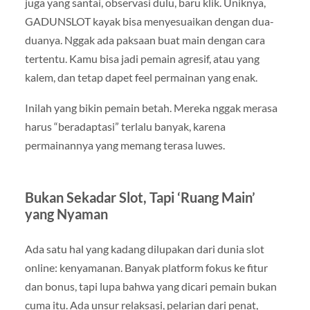
juga yang santai, observasi dulu, baru klik. Uniknya,
GADUNSLOT kayak bisa menyesuaikan dengan dua-
duanya. Nggak ada paksaan buat main dengan cara
tertentu. Kamu bisa jadi pemain agresif, atau yang
kalem, dan tetap dapet feel permainan yang enak.
Inilah yang bikin pemain betah. Mereka nggak merasa
harus “beradaptasi” terlalu banyak, karena
permainannya yang memang terasa luwes.
Bukan Sekadar Slot, Tapi ‘Ruang Main’
yang Nyaman
Ada satu hal yang kadang dilupakan dari dunia slot
online: kenyamanan. Banyak platform fokus ke fitur
dan bonus, tapi lupa bahwa yang dicari pemain bukan
cuma itu. Ada unsur relaksasi, pelarian dari penat,