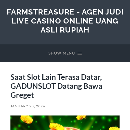
FARMSTREASURE - AGEN JUDI
LIVE CASINO ONLINE UANG
ASLI RUPIAH
SHOW MENU
Saat Slot Lain Terasa Datar,
GADUNSLOT Datang Bawa
Greget
JANUARY 28, 2026