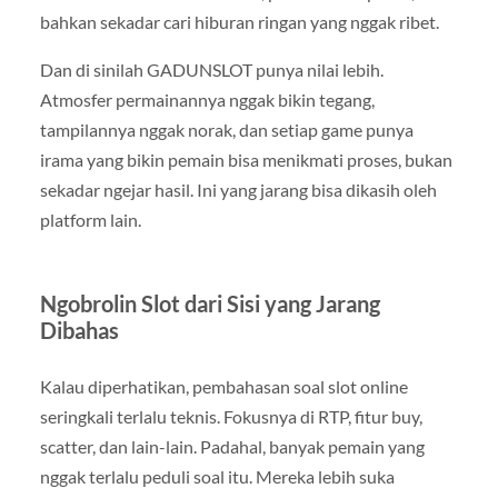
bahkan sekadar cari hiburan ringan yang nggak ribet.
Dan di sinilah GADUNSLOT punya nilai lebih.
Atmosfer permainannya nggak bikin tegang,
tampilannya nggak norak, dan setiap game punya
irama yang bikin pemain bisa menikmati proses, bukan
sekadar ngejar hasil. Ini yang jarang bisa dikasih oleh
platform lain.
Ngobrolin Slot dari Sisi yang Jarang
Dibahas
Kalau diperhatikan, pembahasan soal slot online
seringkali terlalu teknis. Fokusnya di RTP, fitur buy,
scatter, dan lain-lain. Padahal, banyak pemain yang
nggak terlalu peduli soal itu. Mereka lebih suka