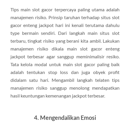
Tips main slot gacor terpercaya paling utama adalah
manajemen risiko. Prinsip taruhan terhadap situs slot
gacor enteng jackpot hari ini kenali terutama dahulu
type bermain sendiri. Dari langkah main situs slot
terbaru, tingkat risiko yang berani kita ambil. Lakukan
manajemen risiko dikala main slot gacor enteng
jackpot terbesar agar sanggup meminimalisir resiko.
Tata kelola modal untuk main slot gacor paling baik
adalah tentukan stop loss dan juga obyek profit
didalam satu hari. Mengambil langkah telaten tips
manajemen risiko sanggup menolong mendapatkan
hasil keuntungan kemenangan jackpot terbesar.
4. Mengendalikan Emosi