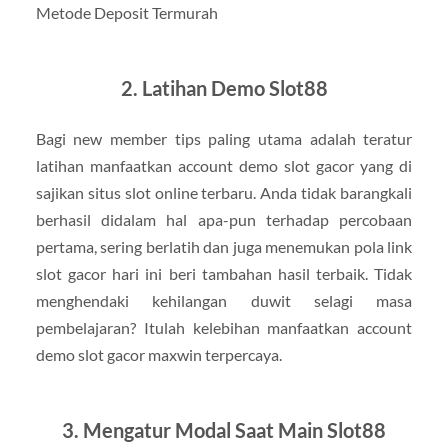
Metode Deposit Termurah
2. Latihan Demo Slot88
Bagi new member tips paling utama adalah teratur
latihan manfaatkan account demo slot gacor yang di
sajikan situs slot online terbaru. Anda tidak barangkali
berhasil didalam hal apa-pun terhadap percobaan
pertama, sering berlatih dan juga menemukan pola link
slot gacor hari ini beri tambahan hasil terbaik. Tidak
menghendaki kehilangan duwit selagi masa
pembelajaran? Itulah kelebihan manfaatkan account
demo slot gacor maxwin terpercaya.
3. Mengatur Modal Saat Main Slot88