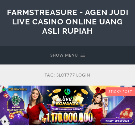
FARMSTREASURE - AGEN JUDI
LIVE CASINO ONLINE UANG
ASLI RUPIAH
SHOW MENU
TAG:
SLOT777 LOGIN
STICKY POST