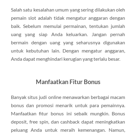
Salah satu kesalahan umum yang sering dilakukan oleh
pemain slot adalah tidak mengatur anggaran dengan
baik. Sebelum memulai permainan, tentukan jumlah
uang yang siap Anda keluarkan. Jangan pernah
bermain dengan uang yang seharusnya digunakan
untuk kebutuhan lain. Dengan mengatur anggaran,
Anda dapat menghindari kerugian yang terlalu besar.
Manfaatkan Fitur Bonus
Banyak situs judi online menawarkan berbagai macam
bonus dan promosi menarik untuk para pemainnya.
Manfaatkan fitur bonus ini sebaik mungkin. Bonus
deposit, free spin, dan cashback dapat meningkatkan
peluang Anda untuk meraih kemenangan. Namun,