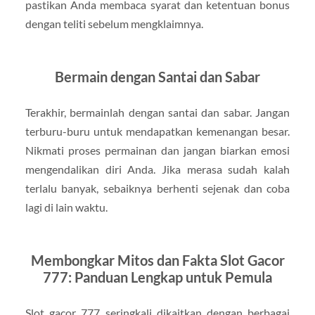
pastikan Anda membaca syarat dan ketentuan bonus
dengan teliti sebelum mengklaimnya.
Bermain dengan Santai dan Sabar
Terakhir, bermainlah dengan santai dan sabar. Jangan
terburu-buru untuk mendapatkan kemenangan besar.
Nikmati proses permainan dan jangan biarkan emosi
mengendalikan diri Anda. Jika merasa sudah kalah
terlalu banyak, sebaiknya berhenti sejenak dan coba
lagi di lain waktu.
Membongkar Mitos dan Fakta Slot Gacor
777: Panduan Lengkap untuk Pemula
Slot gacor 777 seringkali dikaitkan dengan berbagai