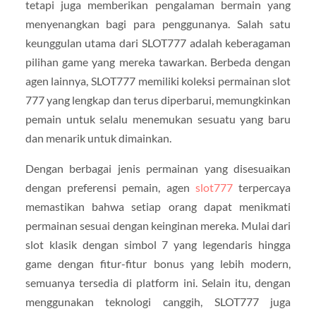
tetapi juga memberikan pengalaman bermain yang
menyenangkan bagi para penggunanya. Salah satu
keunggulan utama dari SLOT777 adalah keberagaman
pilihan game yang mereka tawarkan. Berbeda dengan
agen lainnya, SLOT777 memiliki koleksi permainan slot
777 yang lengkap dan terus diperbarui, memungkinkan
pemain untuk selalu menemukan sesuatu yang baru
dan menarik untuk dimainkan.
Dengan berbagai jenis permainan yang disesuaikan
dengan preferensi pemain, agen
slot777
terpercaya
memastikan bahwa setiap orang dapat menikmati
permainan sesuai dengan keinginan mereka. Mulai dari
slot klasik dengan simbol 7 yang legendaris hingga
game dengan fitur-fitur bonus yang lebih modern,
semuanya tersedia di platform ini. Selain itu, dengan
menggunakan teknologi canggih, SLOT777 juga