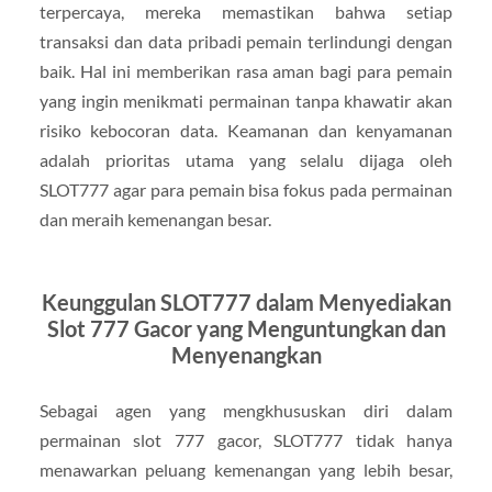
terpercaya, mereka memastikan bahwa setiap
transaksi dan data pribadi pemain terlindungi dengan
baik. Hal ini memberikan rasa aman bagi para pemain
yang ingin menikmati permainan tanpa khawatir akan
risiko kebocoran data. Keamanan dan kenyamanan
adalah prioritas utama yang selalu dijaga oleh
SLOT777 agar para pemain bisa fokus pada permainan
dan meraih kemenangan besar.
Keunggulan SLOT777 dalam Menyediakan
Slot 777 Gacor yang Menguntungkan dan
Menyenangkan
Sebagai agen yang mengkhususkan diri dalam
permainan slot 777 gacor, SLOT777 tidak hanya
menawarkan peluang kemenangan yang lebih besar,