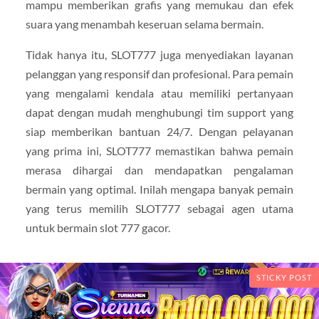
mampu memberikan grafis yang memukau dan efek
suara yang menambah keseruan selama bermain.
Tidak hanya itu, SLOT777 juga menyediakan layanan
pelanggan yang responsif dan profesional. Para pemain
yang mengalami kendala atau memiliki pertanyaan
dapat dengan mudah menghubungi tim support yang
siap memberikan bantuan 24/7. Dengan pelayanan
yang prima ini, SLOT777 memastikan bahwa pemain
merasa dihargai dan mendapatkan pengalaman
bermain yang optimal. Inilah mengapa banyak pemain
yang terus memilih SLOT777 sebagai agen utama
untuk bermain slot 777 gacor.
STICKY POST