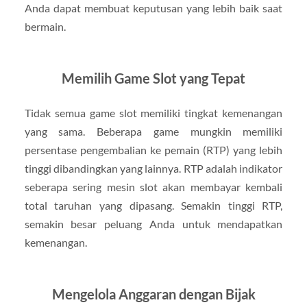
Anda dapat membuat keputusan yang lebih baik saat
bermain.
Memilih Game Slot yang Tepat
Tidak semua game slot memiliki tingkat kemenangan
yang sama. Beberapa game mungkin memiliki
persentase pengembalian ke pemain (RTP) yang lebih
tinggi dibandingkan yang lainnya. RTP adalah indikator
seberapa sering mesin slot akan membayar kembali
total taruhan yang dipasang. Semakin tinggi RTP,
semakin besar peluang Anda untuk mendapatkan
kemenangan.
Mengelola Anggaran dengan Bijak