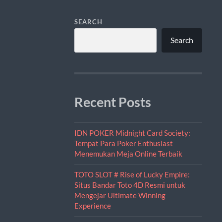
SEARCH
Search
Recent Posts
IDN POKER Midnight Card Society:
Tempat Para Poker Enthusiast
Menemukan Meja Online Terbaik
TOTO SLOT # Rise of Lucky Empire:
Situs Bandar Toto 4D Resmi untuk
Mengejar Ultimate Winning
Experience