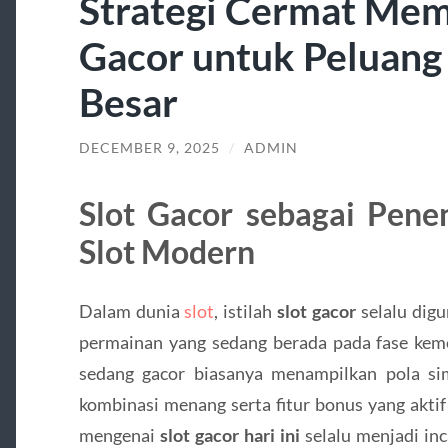
Strategi Cermat Mem
Gacor untuk Peluang
Besar
DECEMBER 9, 2025
/
ADMIN
Slot Gacor sebagai Pen
Slot Modern
Dalam dunia
slot
, istilah
slot gacor
selalu dig
permainan yang sedang berada pada fase keme
sedang gacor biasanya menampilkan pola s
kombinasi menang serta fitur bonus yang aktif 
mengenai
slot gacor hari ini
selalu menjadi in