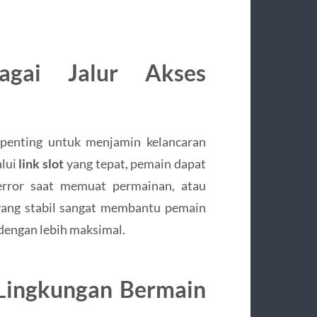
agai Jalur Akses
penting untuk menjamin kelancaran
alui
link slot
yang tepat, pemain dapat
 error saat memuat permainan, atau
 yang stabil sangat membantu pemain
dengan lebih maksimal.
 Lingkungan Bermain