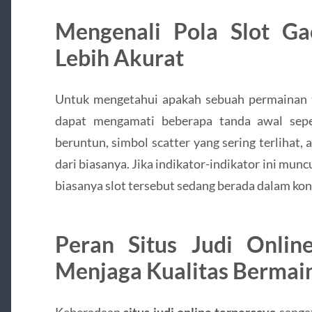
Mengenali Pola Slot Ga
Lebih Akurat
Untuk mengetahui apakah sebuah permainan
dapat mengamati beberapa tanda awal sepe
beruntun, simbol scatter yang sering terlihat, a
dari biasanya. Jika indikator-indikator ini munc
biasanya slot tersebut sedang berada dalam ko
Peran Situs Judi Onlin
Menjaga Kualitas Bermai