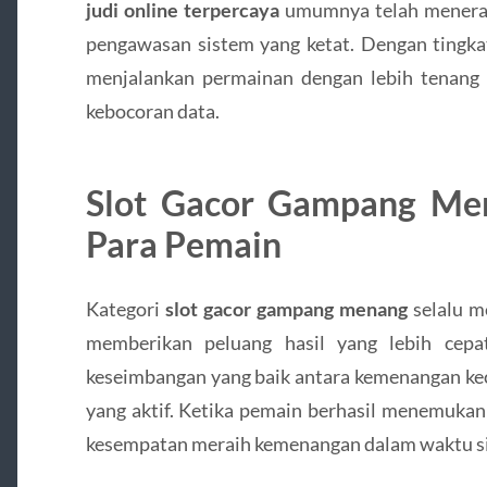
judi online terpercaya
umumnya telah menerapk
pengawasan sistem yang ketat. Dengan tingka
menjalankan permainan dengan lebih tenang t
kebocoran data.
Slot Gacor Gampang Men
Para Pemain
Kategori
slot gacor gampang menang
selalu m
memberikan peluang hasil yang lebih cepat
keseimbangan yang baik antara kemenangan keci
yang aktif. Ketika pemain berhasil menemuka
kesempatan meraih kemenangan dalam waktu sin