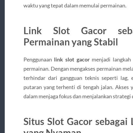
waktu yang tepat dalam memulai permainan.
Link Slot Gacor seb
Permainan yang Stabil
Penggunaan
link slot gacor
menjadi langkah 
permainan. Dengan mengakses permainan mel
terhindar dari gangguan teknis seperti lag,
putaran yang terhenti di tengah jalan. Akses
dalam menjaga fokus dan menjalankan strategi 
Situs Slot Gacor sebagai
yang Nyaman