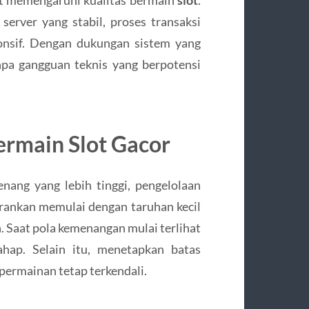
t memengaruhi kualitas bermain
slot
.
server yang stabil, proses transaksi
onsif. Dengan dukungan sistem yang
pa gangguan teknis yang berpotensi
rmain Slot Gacor
ng yang lebih tinggi, pengelolaan
rankan memulai dengan taruhan kecil
 Saat pola kemenangan mulai terlihat
ahap. Selain itu, menetapkan batas
permainan tetap terkendali.