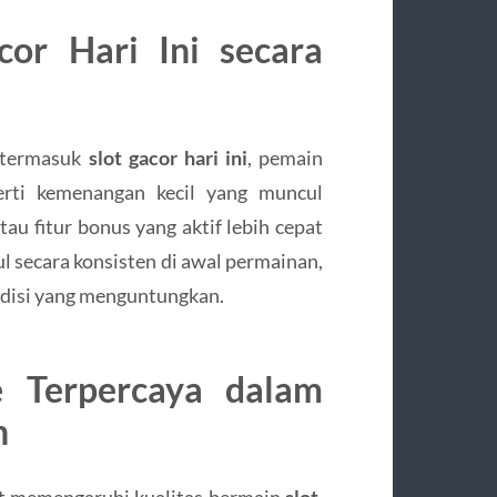
cor Hari Ini secara
 termasuk
slot gacor hari ini
, pemain
rti kemenangan kecil yang muncul
tau fitur bonus yang aktif lebih cepat
ul secara konsisten di awal permainan,
ndisi yang menguntungkan.
e Terpercaya dalam
n