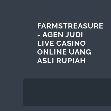
FARMSTREASURE
- AGEN JUDI
LIVE CASINO
ONLINE UANG
ASLI RUPIAH