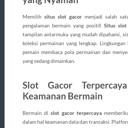
Memilih
situs slot gacor
menjadi salah sat
pengalaman bermain yang positif.
Situs slot
tampilan antarmuka yang mudah dipahami, sis
koleksi permainan yang lengkap. Lingkung
pemain membaca pola permainan dan menyesu
yang sedang dimainkan.
Slot Gacor Terpercay
Keamanan Bermain
Bermain di
slot gacor terpercaya
memberikan
dalam hal keamanan data dan transaksi. Platfo