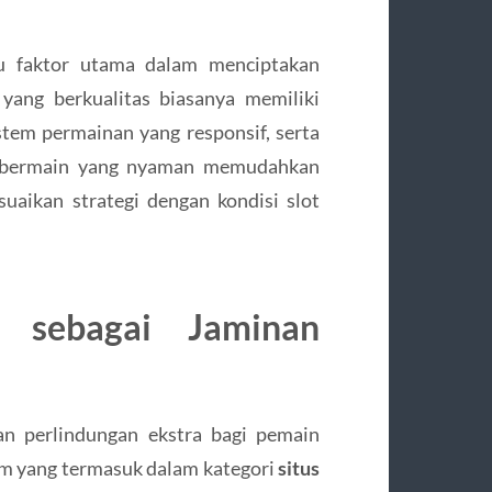
u faktor utama dalam menciptakan
yang berkualitas biasanya memiliki
tem permainan yang responsif, serta
an bermain yang nyaman memudahkan
aikan strategi dengan kondisi slot
a sebagai Jaminan
 perlindungan ekstra bagi pemain
rm yang termasuk dalam kategori
situs