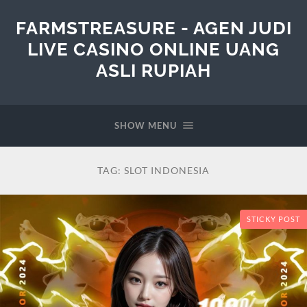
FARMSTREASURE - AGEN JUDI
LIVE CASINO ONLINE UANG
ASLI RUPIAH
SHOW MENU
TAG:
SLOT INDONESIA
STICKY POST