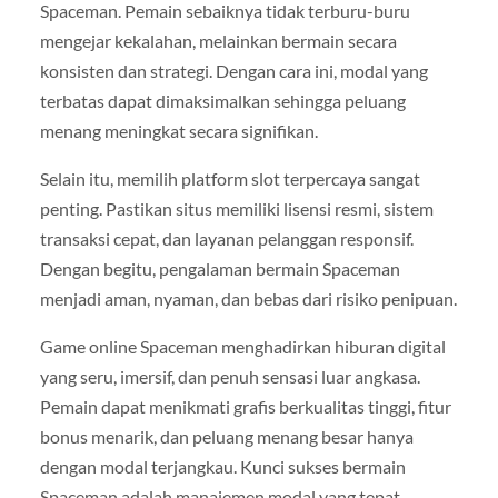
Spaceman. Pemain sebaiknya tidak terburu-buru
mengejar kekalahan, melainkan bermain secara
konsisten dan strategi. Dengan cara ini, modal yang
terbatas dapat dimaksimalkan sehingga peluang
menang meningkat secara signifikan.
Selain itu, memilih platform slot terpercaya sangat
penting. Pastikan situs memiliki lisensi resmi, sistem
transaksi cepat, dan layanan pelanggan responsif.
Dengan begitu, pengalaman bermain Spaceman
menjadi aman, nyaman, dan bebas dari risiko penipuan.
Game online Spaceman menghadirkan hiburan digital
yang seru, imersif, dan penuh sensasi luar angkasa.
Pemain dapat menikmati grafis berkualitas tinggi, fitur
bonus menarik, dan peluang menang besar hanya
dengan modal terjangkau. Kunci sukses bermain
Spaceman adalah manajemen modal yang tepat,