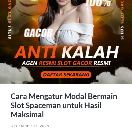
Cara Mengatur Modal Bermain
Slot Spaceman untuk Hasil
Maksimal
DECEMBER 13, 2025