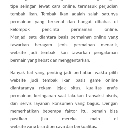
tipe selingan lewat cara online, termasuk perjudian
tembak ikan. Tembak ikan adalah salah satunya
permainan yang terkenal dan hangat dibahas di
kelompok pencinta permainan online.
Menjadi satu diantara basis permainan online yang
tawarkan beragam jenis permainan menarik,
website judi tembak ikan tawarkan pengalaman
bermain yang hebat dan menggentarkan.
Banyak hal yang penting jadi perhatian waktu pilih
website judi tembak ikan basis game online
diantaranya rekam jejak situs, kualitas grafis
permainan, keringanan saat lakukan transaksi bisnis,
dan servis layanan konsumen yang bagus. Dengan
memerhatikan beberapa faktor itu, pemain bisa
pastikan jika mereka main di
website yang bisa dipercaya dan berkualitas.