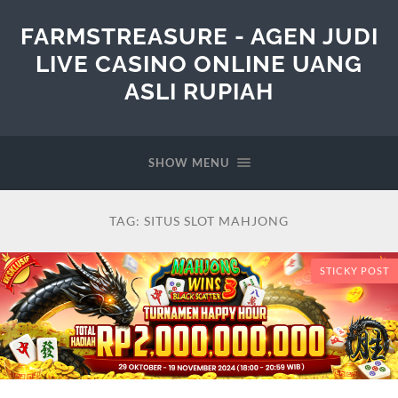
FARMSTREASURE - AGEN JUDI
LIVE CASINO ONLINE UANG
ASLI RUPIAH
SHOW MENU
TAG:
SITUS SLOT MAHJONG
STICKY POST