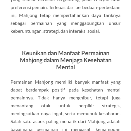
preferensi pemain. Terlepas dari perbedaan-perbedaan
ini, Mahjong tetap mempertahankan daya tariknya
sebagai permainan yang menggabungkan unsur
keberuntungan, strategi, dan interaksi sosial.
Keunikan dan Manfaat Permainan
Mahjong dalam Menjaga Kesehatan
Mental
Permainan Mahjong memiliki banyak manfaat yang
dapat berdampak positif pada kesehatan mental
pemainnya. Tidak hanya menghibur, tetapi juga
menantang otak untuk berpikir strategis,
meningkatkan daya ingat, serta memupuk kesabaran.
Salah satu aspek paling menarik dari Mahjong adalah
bagaimana permainan ini mengasah kemampuan