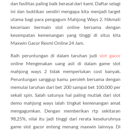
dan fasilitas paling baik berasal dari kami. Daftar selagi
ini dan buktikan sendiri mengapa kita menjadi target
utama bagi para pengagum Mahjong Ways 2. Nikmati
keceriaan bermain slot online bersama dengan
kesempatan kemenangan yang tinggi di situs kita
Maxwin Gacor Resmi Online 24 Jam.
Raih peruntungan di dalam taruhan judi
slot gacor
online Mengenakan uang asli di dalam game slot
mahjong ways 2 tidak memperlukan cost banyak.
Peruntungan sanggup kamu peroleh bersama dengan
memulai taruhan dari bet 200 sampai bet 100.000 per
sekali spin. Salah satunya hal paling mutlak dari slot
demo mahjong ways ialah tingkat kemenangan amat
mengagumkan. Dengan memberikan rtp sekitaran
98,25%, nilai itu jadi tinggi dari rerata keseluruhnya
game slot gacor enteng menang maxwin lainnya. Di