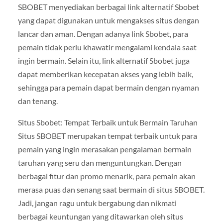
SBOBET menyediakan berbagai link alternatif Sbobet
yang dapat digunakan untuk mengakses situs dengan
lancar dan aman. Dengan adanya link Sbobet, para
pemain tidak perlu khawatir mengalami kendala saat
ingin bermain. Selain itu, link alternatif Sbobet juga
dapat memberikan kecepatan akses yang lebih baik,
sehingga para pemain dapat bermain dengan nyaman
dan tenang.
Situs Sbobet: Tempat Terbaik untuk Bermain Taruhan
Situs SBOBET merupakan tempat terbaik untuk para
pemain yang ingin merasakan pengalaman bermain
taruhan yang seru dan menguntungkan. Dengan
berbagai fitur dan promo menarik, para pemain akan
merasa puas dan senang saat bermain di situs SBOBET.
Jadi, jangan ragu untuk bergabung dan nikmati
berbagai keuntungan yang ditawarkan oleh situs