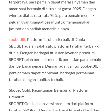
terpercaya, para pemain dapat merasa nyaman dan
aman saat bermain di situs slot gacor 2025. Dengan
winrate diatas rata-rata 98%, para pemain memiliki
peluang yang sangat besar untuk memenangkan
jackpot dan hadiah menarik lainnya.
sbobet88
: Platform Taruhan Terbaik di Dunia
SBOBET adalah salah satu platform taruhan terbaik di
dunia. Dengan berbagai fitur dan layanan premium,
SBOBET telah berhasil menarik perhatian para pemain
dari berbagai negara. Dengan adanya fitur Sbobet88,
para pemain dapat menikmati berbagai permainan
taruhan dengan kualitas terbaik.
Sbobet Gold: Keuntungan Bermain di Platform
Premium
SBOBET Gold adalah versi premium dari platform
taruhan SBOBET. Dengan berbagai fitur eksklusif dan