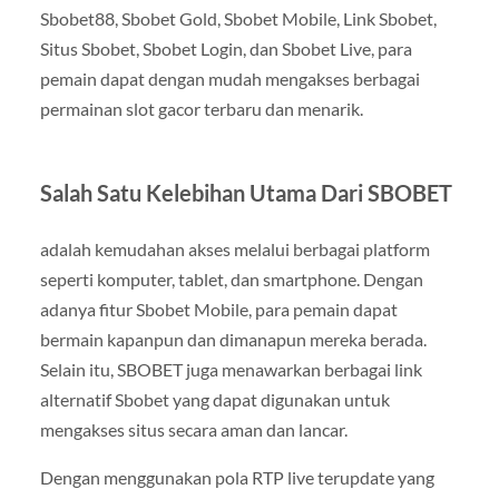
Sbobet88, Sbobet Gold, Sbobet Mobile, Link Sbobet,
Situs Sbobet, Sbobet Login, dan Sbobet Live, para
pemain dapat dengan mudah mengakses berbagai
permainan slot gacor terbaru dan menarik.
Salah Satu Kelebihan Utama Dari SBOBET
adalah kemudahan akses melalui berbagai platform
seperti komputer, tablet, dan smartphone. Dengan
adanya fitur Sbobet Mobile, para pemain dapat
bermain kapanpun dan dimanapun mereka berada.
Selain itu, SBOBET juga menawarkan berbagai link
alternatif Sbobet yang dapat digunakan untuk
mengakses situs secara aman dan lancar.
Dengan menggunakan pola RTP live terupdate yang