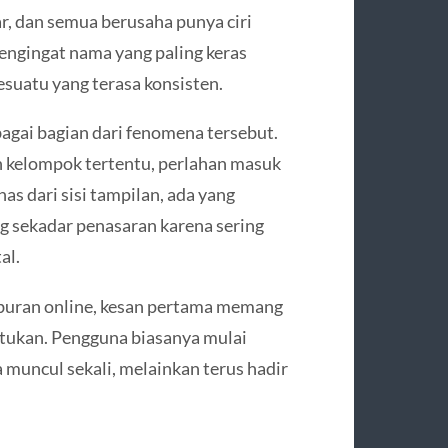
ar, dan semua berusaha punya ciri
engingat nama yang paling keras
esuatu yang terasa konsisten.
agai bagian dari fenomena tersebut.
 kelompok tertentu, perlahan masuk
s dari sisi tampilan, ada yang
ng sekadar penasaran karena sering
al.
hiburan online, kesan pertama memang
ntukan. Pengguna biasanya mulai
muncul sekali, melainkan terus hadir