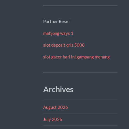
Partner Resmi
mahjong ways 1
slot deposit qris 5000
slot gacor hari ini gampang menang
Archives
August 2026
July 2026