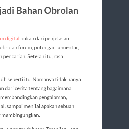
jadi Bahan Obrolan
m digital
bukan dari penjelasan
 obrolan forum, potongan komentar,
pencarian. Setelah itu, rasa
ih seperti itu. Namanya tidak hanya
ian dari cerita tentang bagaimana
ai membandingkan pengalaman,
l, sampai menilai apakah sebuah
ak membingungkan.