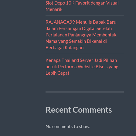
Slot Depo 10K Favorit dengan Visual
Menarik
RAJANAGA99 Menulis Babak Baru
dalam Persaingan Digital Setelah
Perjalanan Panjangnya Membentuk
Nama yang Semakin Dikenal di
Berbagai Kalangan
Kenapa Thailand Server Jadi Pilihan
untuk Performa Website Bisnis yang
Lebih Cepat
Recent Comments
No comments to show.