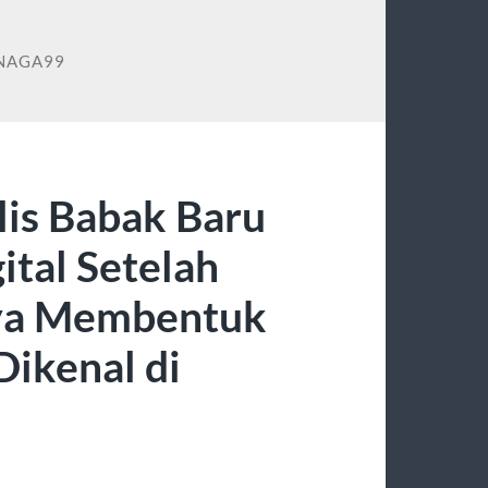
ANAGA99
s Babak Baru
ital Setelah
nya Membentuk
ikenal di