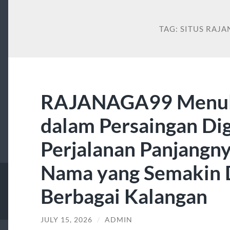
TAG:
SITUS RAJ
RAJANAGA99 Menuli
dalam Persaingan Dig
Perjalanan Panjang
Nama yang Semakin D
Berbagai Kalangan
JULY 15, 2026
/
ADMIN