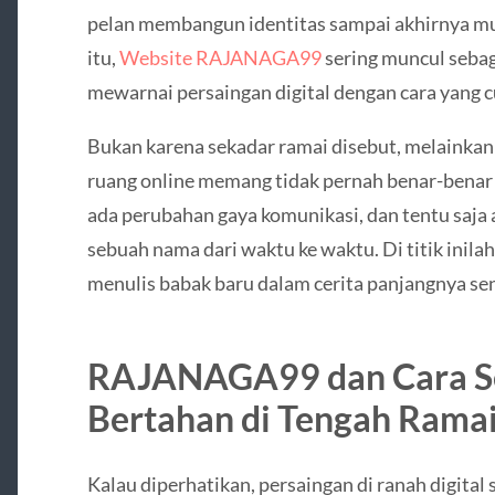
pelan membangun identitas sampai akhirnya mul
itu,
Website RAJANAGA99
sering muncul sebag
mewarnai persaingan digital dengan cara yang 
Bukan karena sekadar ramai disebut, melainkan
ruang online memang tidak pernah benar-benar 
ada perubahan gaya komunikasi, dan tentu saja
sebuah nama dari waktu ke waktu. Di titik ini
menulis babak baru dalam cerita panjangnya sen
RAJANAGA99 dan Cara 
Bertahan di Tengah Ramai
Kalau diperhatikan, persaingan di ranah digital 