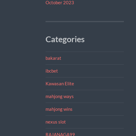
October 2023
Categories
bakarat
ibcbet
Kawasan Elite
mahjong ways
mahjong wins
nexus slot
RAJANAGA99