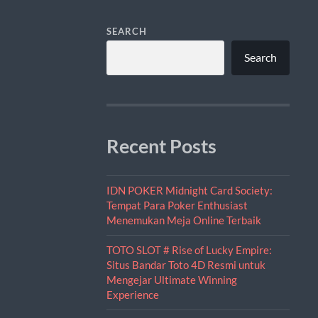
SEARCH
Search
Recent Posts
IDN POKER Midnight Card Society:
Tempat Para Poker Enthusiast
Menemukan Meja Online Terbaik
TOTO SLOT # Rise of Lucky Empire:
Situs Bandar Toto 4D Resmi untuk
Mengejar Ultimate Winning
Experience