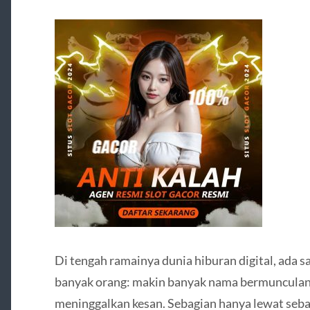
Di tengah ramainya dunia hiburan digital, ada sa
banyak orang: makin banyak nama bermunculan,
meninggalkan kesan. Sebagian hanya lewat sebaga