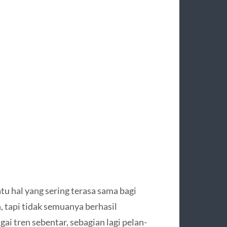
tu hal yang sering terasa sama bagi
 tapi tidak semuanya berhasil
i tren sebentar, sebagian lagi pelan-