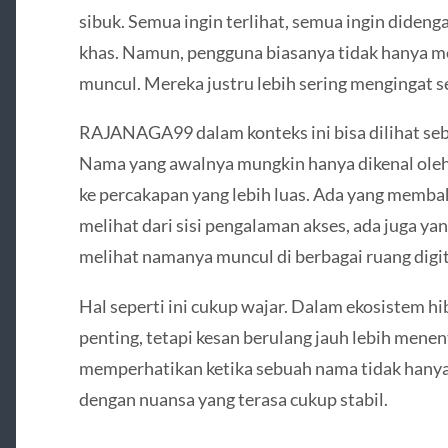
sibuk. Semua ingin terlihat, semua ingin dideng
khas. Namun, pengguna biasanya tidak hanya m
muncul. Mereka justru lebih sering mengingat s
RAJANAGA99 dalam konteks ini bisa dilihat seb
Nama yang awalnya mungkin hanya dikenal oleh
ke percakapan yang lebih luas. Ada yang membaha
melihat dari sisi pengalaman akses, ada juga ya
melihat namanya muncul di berbagai ruang digit
Hal seperti ini cukup wajar. Dalam ekosistem 
penting, tetapi kesan berulang jauh lebih mene
memperhatikan ketika sebuah nama tidak hanya 
dengan nuansa yang terasa cukup stabil.