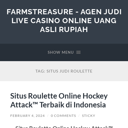
FARMSTREASURE - AGEN JUDI
LIVE CASINO ONLINE UANG
ASLI RUPIAH
SHOW MENU
TAG:
SITUS JUDI ROULETTE
Situs Roulette Online Hockey
Attack™ Terbaik di Indonesia
FEBRUARY 4, 2024
/
0 COMMENTS
/
STICKY