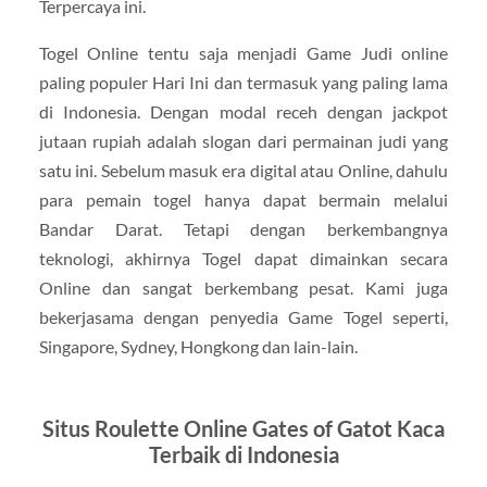
Terpercaya ini.
Togel Online tentu saja menjadi Game Judi online
paling populer Hari Ini dan termasuk yang paling lama
di Indonesia. Dengan modal receh dengan jackpot
jutaan rupiah adalah slogan dari permainan judi yang
satu ini. Sebelum masuk era digital atau Online, dahulu
para pemain togel hanya dapat bermain melalui
Bandar Darat. Tetapi dengan berkembangnya
teknologi, akhirnya Togel dapat dimainkan secara
Online dan sangat berkembang pesat. Kami juga
bekerjasama dengan penyedia Game Togel seperti,
Singapore, Sydney, Hongkong dan lain-lain.
Situs Roulette Online Gates of Gatot Kaca
Terbaik di Indonesia