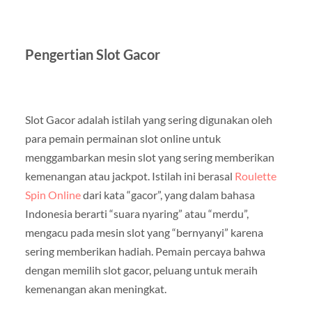
Pengertian Slot Gacor
Slot Gacor adalah istilah yang sering digunakan oleh
para pemain permainan slot online untuk
menggambarkan mesin slot yang sering memberikan
kemenangan atau jackpot. Istilah ini berasal
Roulette
Spin Online
dari kata “gacor”, yang dalam bahasa
Indonesia berarti “suara nyaring” atau “merdu”,
mengacu pada mesin slot yang “bernyanyi” karena
sering memberikan hadiah. Pemain percaya bahwa
dengan memilih slot gacor, peluang untuk meraih
kemenangan akan meningkat.