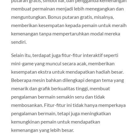
putaran gratis, simbol liar, dan pengganda kemenangan
membuat permainan menjadi lebih menegangkan dan
menguntungkan. Bonus putaran gratis, misalnya,
memberikan kesempatan kepada pemain untuk meraih
kemenangan tanpa mempertaruhkan modal mereka
sendiri.
Selain itu, terdapat juga fitur-fitur interaktif seperti
mini-game yang muncul secara acak, memberikan
kesempatan ekstra untuk mendapatkan hadiah besar.
Beberapa mesin bahkan dilengkapi dengan tema yang
menarik dan grafik berkualitas tinggi, membuat
pengalaman bermain semakin seru dan tidak
membosankan. Fitur-fitur ini tidak hanya memperkaya
pengalaman bermain, tetapi juga meningkatkan
kemungkinan pemain untuk mendapatkan
kemenangan yang lebih besar.