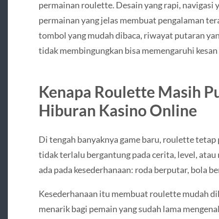
permainan roulette. Desain yang rapi, navigasi 
permainan yang jelas membuat pengalaman teras
tombol yang mudah dibaca, riwayat putaran yan
tidak membingungkan bisa memengaruhi kesan 
Kenapa Roulette Masih P
Hiburan Kasino Online
Di tengah banyaknya game baru, roulette tetap 
tidak terlalu bergantung pada cerita, level, atau
ada pada kesederhanaan: roda berputar, bola ber
Kesederhanaan itu membuat roulette mudah dike
menarik bagi pemain yang sudah lama mengenal 