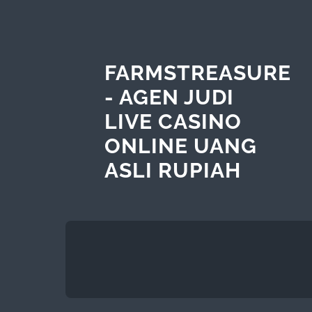
FARMSTREASURE
- AGEN JUDI
LIVE CASINO
ONLINE UANG
ASLI RUPIAH