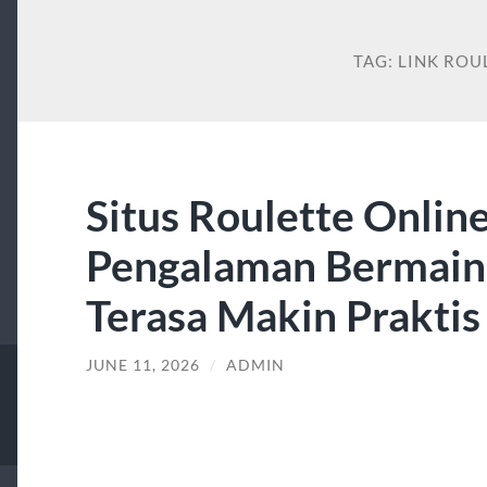
TAG:
LINK ROU
Situs Roulette Onlin
Pengalaman Bermain
Terasa Makin Praktis
JUNE 11, 2026
/
ADMIN