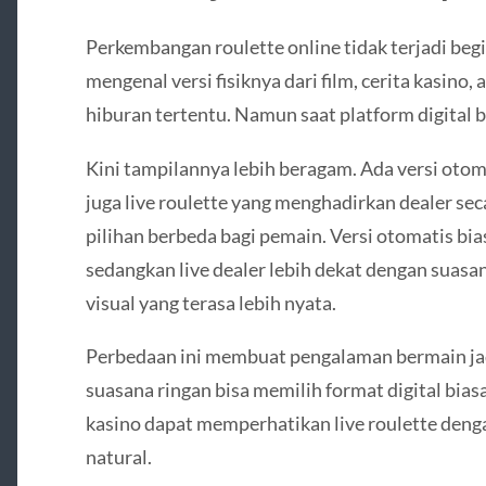
Perkembangan roulette online tidak terjadi beg
mengenal versi fisiknya dari film, cerita kasino
hiburan tertentu. Namun saat platform digital 
Kini tampilannya lebih beragam. Ada versi otom
juga live roulette yang menghadirkan dealer sec
pilihan berbeda bagi pemain. Versi otomatis bia
sedangkan live dealer lebih dekat dengan suasan
visual yang terasa lebih nyata.
Perbedaan ini membuat pengalaman bermain jadi 
suasana ringan bisa memilih format digital bia
kasino dapat memperhatikan live roulette deng
natural.