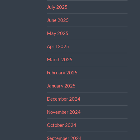
July 2025
June 2025
May 2025
April 2025
March 2025
February 2025
January 2025
December 2024
November 2024
October 2024
September 2024