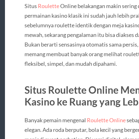
Situs
Roulette
Online belakangan makin sering 
permainan kasino klasik ini sudah jauh lebih pra
sebelumnya roulette identik dengan meja kasino
mewah, sekarang pengalaman itu bisa diakses da
Bukan berarti sensasinya otomatis sama persis,
memang membuat banyak orang melihat roulette
fleksibel, simpel, dan mudah dipahami.
Situs Roulette Online M
Kasino ke Ruang yang Leb
Banyak pemain mengenal
Roulette Online
sebag
elegan. Ada roda berputar, bola kecil yang berge