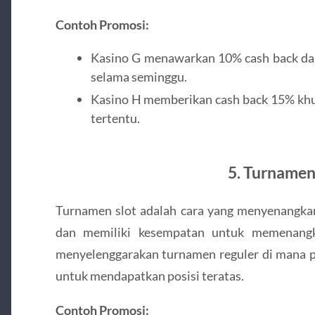
Contoh Promosi:
Kasino G menawarkan 10% cash back dari
selama seminggu.
Kasino H memberikan cash back 15% khu
tertentu.
5.
Turnamen
Turnamen slot adalah cara yang menyenangkan
dan memiliki kesempatan untuk memenangk
menyelenggarakan turnamen reguler di mana p
untuk mendapatkan posisi teratas.
Contoh Promosi: