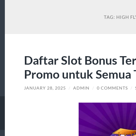
TAG:
HIGH F
Daftar Slot Bonus Te
Promo untuk Semua 
JANUARY 28, 2025
/
ADMIN
/
0 COMMENTS
/