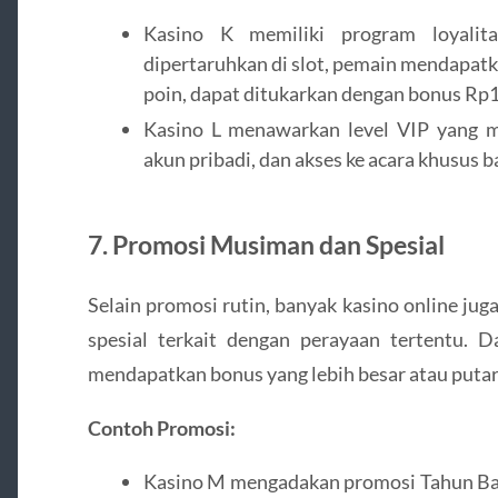
Kasino K memiliki program loyali
dipertaruhkan di slot, pemain mendapatk
poin, dapat ditukarkan dengan bonus Rp
Kasino L menawarkan level VIP yang m
akun pribadi, dan akses ke acara khusus b
7.
Promosi Musiman dan Spesial
Selain promosi rutin, banyak kasino online j
spesial terkait dengan perayaan tertentu. 
mendapatkan bonus yang lebih besar atau putara
Contoh Promosi:
Kasino M mengadakan promosi Tahun Ba