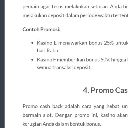
pemain agar terus melakukan setoran. Anda bi
melakukan deposit dalam periode waktu terten
Contoh Promosi:
Kasino E menawarkan bonus 25% untuk 
hari Rabu.
Kasino F memberikan bonus 50% hingga R
semua transaksi deposit.
4.
Promo Cas
Promo cash back adalah cara yang hebat un
bermain slot. Dengan promo ini, kasino akan
kerugian Anda dalam bentuk bonus.