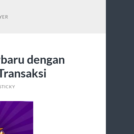
LYER
rbaru dengan
Transaksi
STICKY