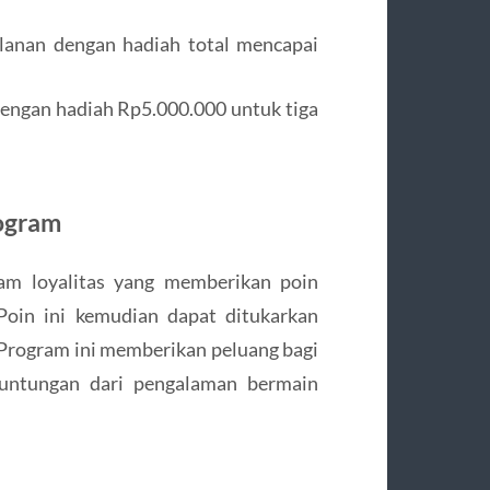
lanan dengan hadiah total mencapai
engan hadiah Rp5.000.000 untuk tiga
ogram
ram loyalitas yang memberikan poin
Poin ini kemudian dapat ditukarkan
. Program ini memberikan peluang bagi
untungan dari pengalaman bermain