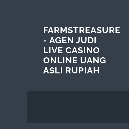
FARMSTREASURE
- AGEN JUDI
LIVE CASINO
ONLINE UANG
ASLI RUPIAH