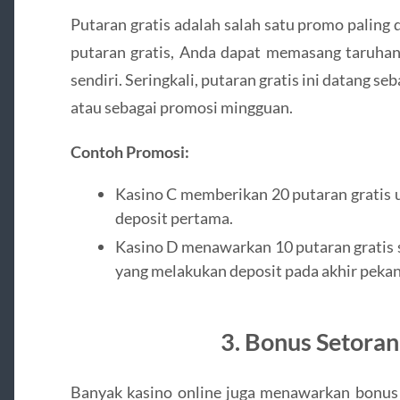
Putaran gratis adalah salah satu promo paling 
putaran gratis, Anda dapat memasang taruhan
sendiri. Seringkali, putaran gratis ini datang s
atau sebagai promosi mingguan.
Contoh Promosi:
Kasino C memberikan 20 putaran gratis u
deposit pertama.
Kasino D menawarkan 10 putaran gratis 
yang melakukan deposit pada akhir pekan
3.
Bonus Setora
Banyak kasino online juga menawarkan bonu