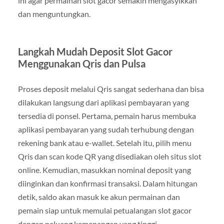
ini agar permainan slot gacor semakin mengasyikkan
dan menguntungkan.
Langkah Mudah Deposit Slot Gacor
Menggunakan Qris dan Pulsa
Proses deposit melalui Qris sangat sederhana dan bisa
dilakukan langsung dari aplikasi pembayaran yang
tersedia di ponsel. Pertama, pemain harus membuka
aplikasi pembayaran yang sudah terhubung dengan
rekening bank atau e-wallet. Setelah itu, pilih menu
Qris dan scan kode QR yang disediakan oleh situs slot
online. Kemudian, masukkan nominal deposit yang
diinginkan dan konfirmasi transaksi. Dalam hitungan
detik, saldo akan masuk ke akun permainan dan
pemain siap untuk memulai petualangan slot gacor
dengan peluang kemenangan yang tinggi.