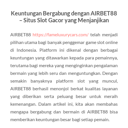
Keuntungan Bergabung dengan AIRBET88
– Situs Slot Gacor yang Menjanjikan
AIRBET88
https://fameluxurycars.com/
telah menjadi
pilihan utama bagi banyak penggemar game slot online
di Indonesia. Platform ini dikenal dengan berbagai
keuntungan yang ditawarkan kepada para pemainnya,
terutama bagi mereka yang menginginkan pengalaman
bermain yang lebih seru dan menguntungkan. Dengan
semakin banyaknya platform slot yang muncul,
AIRBET88 berhasil menonjol berkat kualitas layanan
yang diberikan serta peluang besar untuk meraih
kemenangan. Dalam artikel ini, kita akan membahas
mengapa bergabung dan bermain di AIRBET88 bisa
memberikan keuntungan besar bagi setiap pemain.