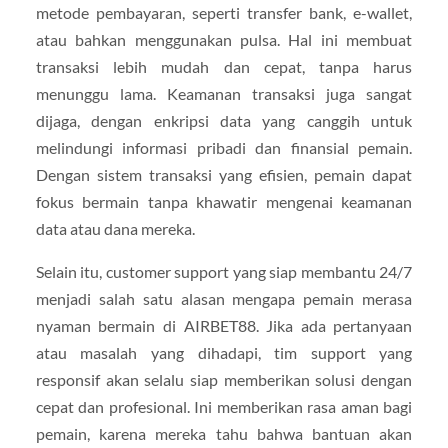
metode pembayaran, seperti transfer bank, e-wallet,
atau bahkan menggunakan pulsa. Hal ini membuat
transaksi lebih mudah dan cepat, tanpa harus
menunggu lama. Keamanan transaksi juga sangat
dijaga, dengan enkripsi data yang canggih untuk
melindungi informasi pribadi dan finansial pemain.
Dengan sistem transaksi yang efisien, pemain dapat
fokus bermain tanpa khawatir mengenai keamanan
data atau dana mereka.
Selain itu, customer support yang siap membantu 24/7
menjadi salah satu alasan mengapa pemain merasa
nyaman bermain di AIRBET88. Jika ada pertanyaan
atau masalah yang dihadapi, tim support yang
responsif akan selalu siap memberikan solusi dengan
cepat dan profesional. Ini memberikan rasa aman bagi
pemain, karena mereka tahu bahwa bantuan akan