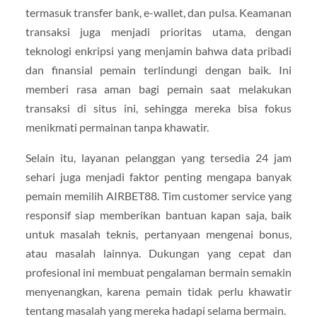
termasuk transfer bank, e-wallet, dan pulsa. Keamanan
transaksi juga menjadi prioritas utama, dengan
teknologi enkripsi yang menjamin bahwa data pribadi
dan finansial pemain terlindungi dengan baik. Ini
memberi rasa aman bagi pemain saat melakukan
transaksi di situs ini, sehingga mereka bisa fokus
menikmati permainan tanpa khawatir.
Selain itu, layanan pelanggan yang tersedia 24 jam
sehari juga menjadi faktor penting mengapa banyak
pemain memilih AIRBET88. Tim customer service yang
responsif siap memberikan bantuan kapan saja, baik
untuk masalah teknis, pertanyaan mengenai bonus,
atau masalah lainnya. Dukungan yang cepat dan
profesional ini membuat pengalaman bermain semakin
menyenangkan, karena pemain tidak perlu khawatir
tentang masalah yang mereka hadapi selama bermain.