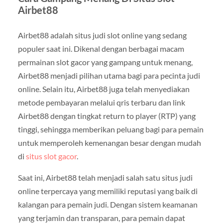
Airbet88
Airbet88 adalah situs judi slot online yang sedang
populer saat ini. Dikenal dengan berbagai macam
permainan slot gacor yang gampang untuk menang,
Airbet88 menjadi pilihan utama bagi para pecinta judi
online. Selain itu, Airbet88 juga telah menyediakan
metode pembayaran melalui qris terbaru dan link
Airbet88 dengan tingkat return to player (RTP) yang
tinggi, sehingga memberikan peluang bagi para pemain
untuk memperoleh kemenangan besar dengan mudah
di
situs slot gacor
.
Saat ini, Airbet88 telah menjadi salah satu situs judi
online terpercaya yang memiliki reputasi yang baik di
kalangan para pemain judi. Dengan sistem keamanan
yang terjamin dan transparan, para pemain dapat