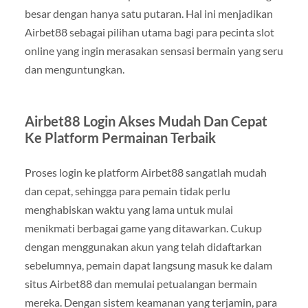
besar dengan hanya satu putaran. Hal ini menjadikan
Airbet88 sebagai pilihan utama bagi para pecinta slot
online yang ingin merasakan sensasi bermain yang seru
dan menguntungkan.
Airbet88 Login Akses Mudah Dan Cepat
Ke Platform Permainan Terbaik
Proses login ke platform Airbet88 sangatlah mudah
dan cepat, sehingga para pemain tidak perlu
menghabiskan waktu yang lama untuk mulai
menikmati berbagai game yang ditawarkan. Cukup
dengan menggunakan akun yang telah didaftarkan
sebelumnya, pemain dapat langsung masuk ke dalam
situs Airbet88 dan memulai petualangan bermain
mereka. Dengan sistem keamanan yang terjamin, para