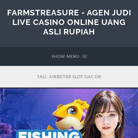
FARMSTREASURE - AGEN JUDI
LIVE CASINO ONLINE UANG
ASLI RUPIAH
SHOW MENU
TAG:
AIRBET88 SLOT GACOR