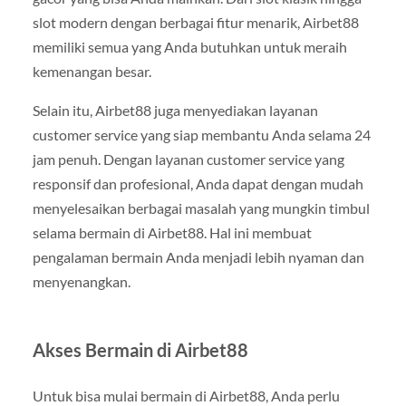
slot modern dengan berbagai fitur menarik, Airbet88
memiliki semua yang Anda butuhkan untuk meraih
kemenangan besar.
Selain itu, Airbet88 juga menyediakan layanan
customer service yang siap membantu Anda selama 24
jam penuh. Dengan layanan customer service yang
responsif dan profesional, Anda dapat dengan mudah
menyelesaikan berbagai masalah yang mungkin timbul
selama bermain di Airbet88. Hal ini membuat
pengalaman bermain Anda menjadi lebih nyaman dan
menyenangkan.
Akses Bermain di Airbet88
Untuk bisa mulai bermain di Airbet88, Anda perlu