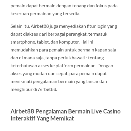
pemain dapat bermain dengan tenang dan fokus pada
keseruan permainan yang tersedia.
Selain itu, Airbet88 juga menyediakan fitur login yang
dapat diakses dari berbagai perangkat, termasuk
smartphone, tablet, dan komputer. Hal ini
memudahkan para pemain untuk bermain kapan saja
dan di mana saja, tanpa perlu khawatir tentang
keterbatasan akses ke platform permainan. Dengan
akses yang mudah dan cepat, para pemain dapat
menikmati pengalaman bermain yang lancar dan
menghibur di Airbet88.
Airbet88 Pengalaman Bermain Live Casino
Interaktif Yang Memikat