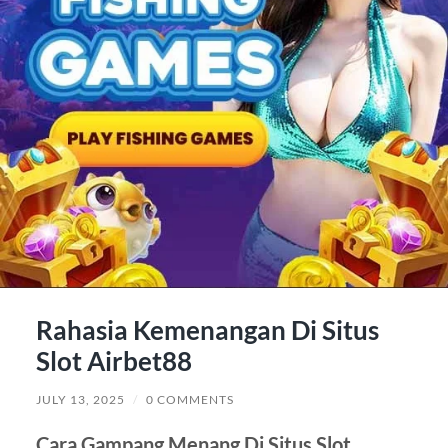
Rahasia Kemenangan Di Situs
Slot Airbet88
JULY 13, 2025
/
0 COMMENTS
Cara Gampang Menang Di Situs Slot