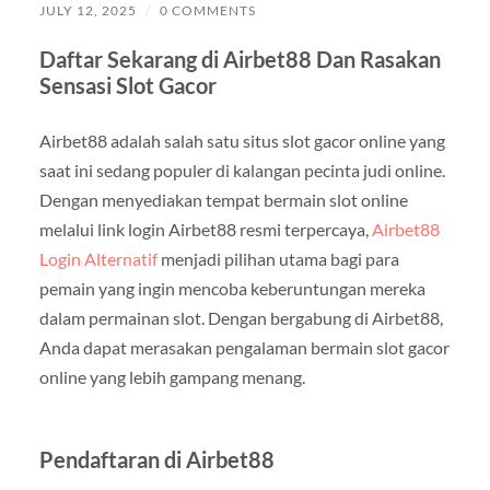
JULY 12, 2025
/
0 COMMENTS
Daftar Sekarang di Airbet88 Dan Rasakan
Sensasi Slot Gacor
Airbet88 adalah salah satu situs slot gacor online yang
saat ini sedang populer di kalangan pecinta judi online.
Dengan menyediakan tempat bermain slot online
melalui link login Airbet88 resmi terpercaya,
Airbet88
Login Alternatif
menjadi pilihan utama bagi para
pemain yang ingin mencoba keberuntungan mereka
dalam permainan slot. Dengan bergabung di Airbet88,
Anda dapat merasakan pengalaman bermain slot gacor
online yang lebih gampang menang.
Pendaftaran di Airbet88